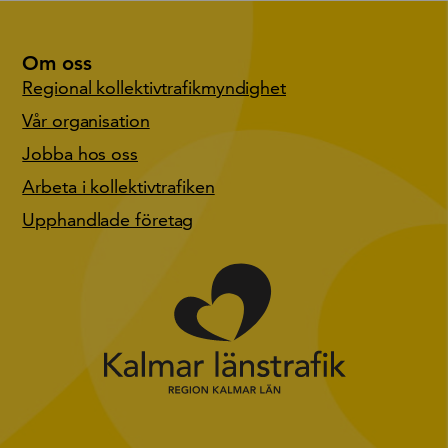
Om oss
Regional kollektivtrafikmyndighet
Vår organisation
Jobba hos oss
Arbeta i kollektivtrafiken
Upphandlade företag
Gå till start