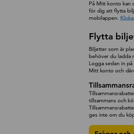
På Mitt konto kan d
för dig att flytta b
mobilappen.
Klicka
Flytta bilj
Biljetter som är pl
behöver du ladda n
Logga sedan in på
Mitt konto och däref
Tillsammansr
Tillsammansrabatten
tillsammans och kö
Tillsammansrabatten
ges inte om du köper
Frågor och 