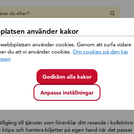
 region Kalmar län
latsen använder kakor
h priser
/
Köp biljett
/
Mitt konto
 webbplatsen använder cookies. Genom att surfa vidare
er du att vi använder cookies.
Om cookies på den här
to
tsen
Mitt konto!
Godkänn alla kakor
Anpassa inställningar
Logga in på Mitt konto
tillgång till tjänster som förenklar ditt resande i kollektivtr
 köpa och hantera biljetter på egen hand när det passar 