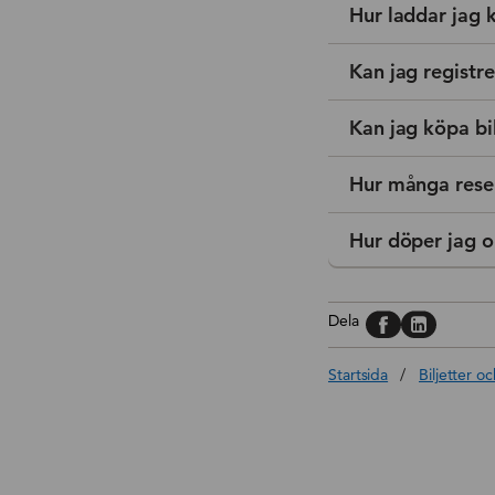
Hur laddar jag 
Kan jag registr
Kan jag köpa bil
Hur många resek
Hur döper jag o
Dela på, Face
Dela på, L
Dela
Startsida
/
Biljetter oc