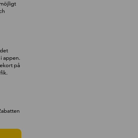
möjligt
och
 det
 i appen.
ekort på
fik.
 Rabatten