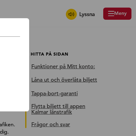
Meny
Lyssna
HITTA PÅ SIDAN
Funktioner på Mitt konto:
Låna ut och överlåta biljett
Tappa-bort-garanti
Flytta biljett till appen
Kalmar länstrafik
afiken.
Frågor och svar
dig.