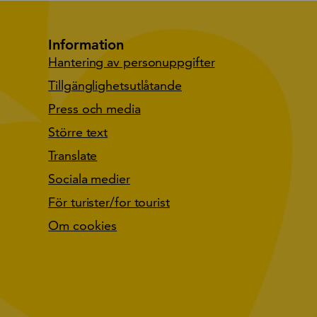
Information
Hantering av personuppgifter
Tillgänglighetsutlåtande
Press och media
Större text
Translate
Sociala medier
För turister/for tourist
Om cookies