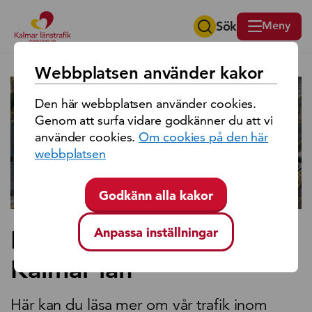
Sök
Meny
Sök på region Kalmar län
Webbplatsen använder kakor
Den här webbplatsen använder cookies.
Genom att surfa vidare godkänner du att vi
använder cookies.
Om cookies på den här
webbplatsen
Godkänn alla kakor
Anpassa inställningar
Kollektivtrafiken i
Kalmar län
Här kan du läsa mer om vår trafik inom