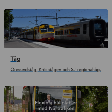
Tåg
Öresundståg, Krösatågen och SJ-regionaltåg.