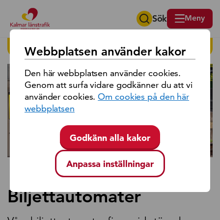
Sök
Meny
Sök på region Kalmar län
HITTA PÅ SIDAN
Webbplatsen använder kakor
Den här webbplatsen använder cookies.
Genom att surfa vidare godkänner du att vi
använder cookies.
Om cookies på den här
webbplatsen
Godkänn alla kakor
Anpassa inställningar
Biljettautomater