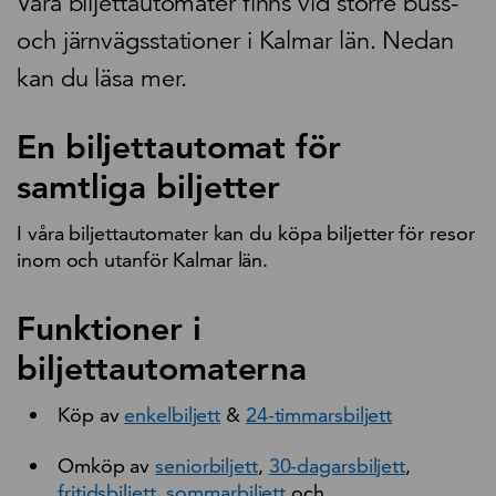
Våra biljettautomater finns vid större buss-
och järnvägsstationer i Kalmar län. Nedan
kan du läsa mer.
En biljettautomat för
samtliga biljetter
I våra biljettautomater kan du köpa biljetter för resor
inom och utanför Kalmar län.
Funktioner i
biljettautomaterna
Köp av
enkelbiljett
&
24-timmarsbiljett
Omköp av
seniorbiljett
,
30-dagarsbiljett
,
fritidsbiljett,
sommarbiljett
och